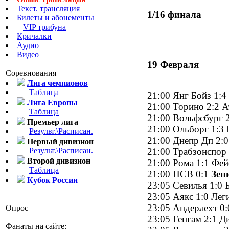
Текст. трансляция
1/16 финала
Билеты и абонементы
VIP трибуна
Кричалки
Аудио
Видео
19 Февраля
Соревнования
Лига чемпионов
Таблица
21:00 Янг Бойз 1:4
Лига Европы
21:00 Торино 2:2 А
Таблица
21:00 Вольфсбург 
Премьер лига
21:00 Ольборг 1:3
Результ.\Расписан.
21:00 Днепр Дп 2:
Первый дивизион
Результ.\Расписан.
21:00 Трабзонспор
Второй дивизион
21:00 Рома 1:1 Фе
Таблица
21:00 ПСВ 0:1
Зен
Кубок России
23:05 Севилья 1:0
23:05 Аякс 1:0 Лег
23:05 Андерлехт 0
Опрос
23:05 Генгам 2:1 
Фанаты на сайте: