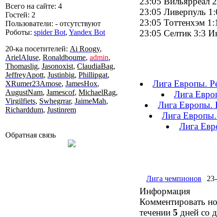
23:05 Вильярреал 2
Всего на сайте: 4
23:05 Ливерпуль 1
Гостей: 2
23:05 Тоттенхэм 1
Пользователи: - отсутствуют
Роботы:
spider Bot
,
Yandex Bot
23:05 Селтик 3:3 
20-ка посетителей:
Ai Roogy
,
ArielAluse
,
Ronaldboume
,
admin
,
Thomaslig
,
Jasonoxist
,
ClaudiaBag
,
JeffreyApott
,
Justinbig
,
Phillipgat
,
Лига Европы. Р
XRumer23Amose
,
JamesHox
,
AugustNam
,
Jamescof
,
MichaelRag
,
Лига Европ
Virgilfiets
,
Swhegrrar
,
JaimeMah
,
Лига Европы. 
Richarddum
,
Justinrem
Лига Европы.
Лига Евр
Обратная связь
Лига чемпионов
23-
Информация
Комментировать но
течении
5
дней со д