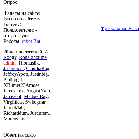
Опрос
Фанаты на сайте:
Всего на сайте: 6
Гостей: 5
Футбольные Flas
Пользователи: -
отсутствуют
Роботы:
robot Bot
20-ка посетителей:
Ai
Roogy
,
Ronaldboume
,
admin
,
Thomaslig
,
Jasonoxist
,
ClaudiaBag
,
JeffreyApott
,
Justinbig
,
Phillipgat
,
XRumer23Amose
,
JamesHox
,
AugustNam
,
Jamescof
,
MichaelRag
,
Virgilfiets
,
Swhegrrar
,
JaimeMah
,
Richarddum
,
Justinrem
,
Marcus_mef
Обратная связь