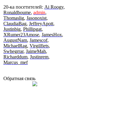
20-ка посетителей:
Ai Roogy
,
Ronaldboume
,
admin
,
Thomaslig
,
Jasonoxist
,
ClaudiaBag
,
JeffreyApott
,
Justinbig
,
Phillipgat
,
XRumer23Amose
,
JamesHox
,
AugustNam
,
Jamescof
,
MichaelRag
,
Virgilfiets
,
Swhegrrar
,
JaimeMah
,
Richarddum
,
Justinrem
,
Marcus_mef
Обратная связь