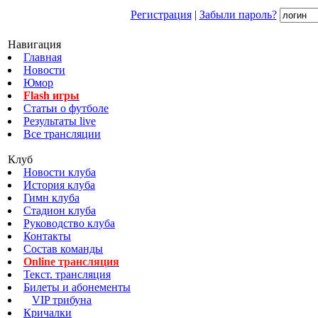
Регистрация
|
Забыли пароль?
Навигация
Главная
Новости
Юмор
Flash игры
Статьи о футболе
Результаты live
Все трансляции
Клуб
Новости клуба
История клуба
Гимн клуба
Стадион клуба
Руководство клуба
Контакты
Состав команды
Online трансляция
Текст. трансляция
Билеты и абонементы
VIP трибуна
Кричалки