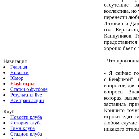
отсутствие 
коллектива, но
перенести люб
Лазович и Дан
гол Кержаков
Каннуников. Г
предоставится
хорошо бьет с 
- Что произош
Навигация
Главная
Новости
- Я сейчас г
Юмор
с"Бенфикой" 
Flash игры
вопросов, для 
Статьи о футболе
вопросы. Зна
Результаты live
которая вызва
Все трансляции
заставила при
Кришито точно
Клуб
игроки едят в
Новости клуба
любом случае з
История клуба
Гимн клуба
никакого отно
Стадион клуба