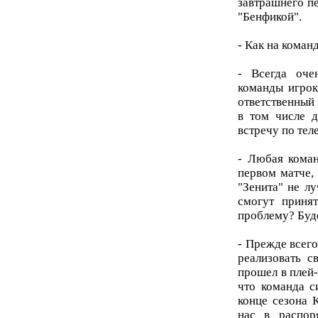
завтрашнего п
"Бенфикой".
- Как на коман
- Всегда оче
команды игрок
ответственный 
в том числе д
встречу по тел
- Любая коман
первом матче,
"Зенита" не л
смогут приня
проблему? Буд
- Прежде всего
реализовать с
прошел в плей
что команда с
конце сезона 
нас в распор