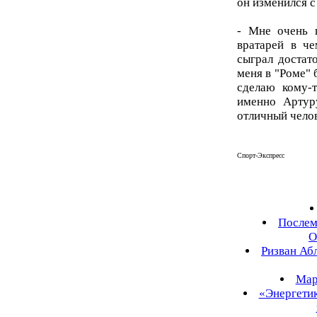
он изменился с
- Мне очень 
вратарей в ч
сыграл достат
меня в "Роме" 
сделаю кому-т
именно Артур
отличный чело
Спорт-Экспресс
Послем
О
Ризван Аб
Мар
«Энергетик