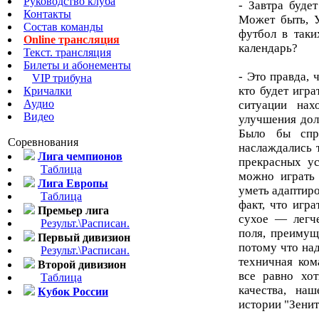
Руководство клуба
- Завтра буде
Контакты
Может быть, У
Состав команды
футбол в таки
Online трансляция
календарь?
Текст. трансляция
Билеты и абонементы
- Это правда, 
VIP трибуна
кто будет игра
Кричалки
Аудио
ситуации нах
Видео
улучшения дол
Было бы спра
Соревнования
наслаждались 
Лига чемпионов
прекрасных ус
Таблица
можно играть
Лига Европы
уметь адаптиро
Таблица
факт, что игра
Премьер лига
сухое — легче
Результ.\Расписан.
поля, преимущ
Первый дивизион
потому что на
Результ.\Расписан.
техничная ком
Второй дивизион
все равно хот
Таблица
качества, на
Кубок России
истории "Зенит