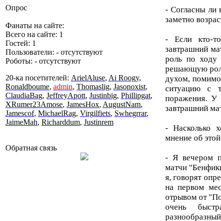
Опрос
- Согласны ли 
заметно возрас
Фанаты на сайте:
Всего на сайте: 1
- Если кто-т
Гостей: 1
завтрашний мат
Пользователи: - отсутствуют
роль по ходу 
Роботы: - отсутствуют
решающую роль 
20-ка посетителей:
ArielAluse
,
Ai Roogy
,
духом, помимо
Ronaldboume
,
admin
,
Thomaslig
,
Jasonoxist
,
ситуацию с т
ClaudiaBag
,
JeffreyApott
,
Justinbig
,
Phillipgat
,
поражения. У 
XRumer23Amose
,
JamesHox
,
AugustNam
,
завтрашний мат
Jamescof
,
MichaelRag
,
Virgilfiets
,
Swhegrrar
,
JaimeMah
,
Richarddum
,
Justinrem
- Насколько 
мнение об этой
Обратная связь
- Я вечером 
матчи "Бенфики
я, говорят опр
на первом мес
отрывом от "По
очень быстр
разнообразны