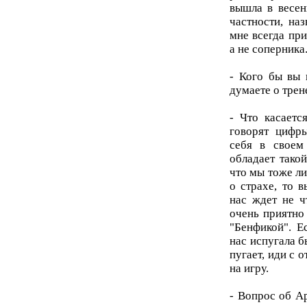
вышла в весен
частности, на
мне всегда при
а не соперника
- Кого бы вы 
думаете о трен
- Что касает
говорят цифры
себя в своем 
обладает тако
что мы тоже ли
о страхе, то 
нас ждет не ч
очень приятно 
"Бенфикой". Е
нас испугала бы
пугает, иди с 
на игру.
- Вопрос об Ар