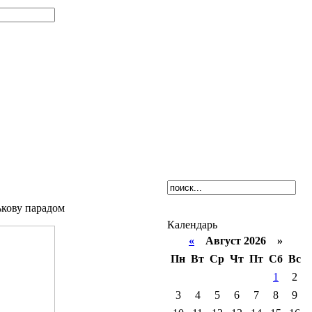
ькову парадом
Календарь
«
Август 2026 »
Пн
Вт
Ср
Чт
Пт
Сб
Вс
1
2
3
4
5
6
7
8
9