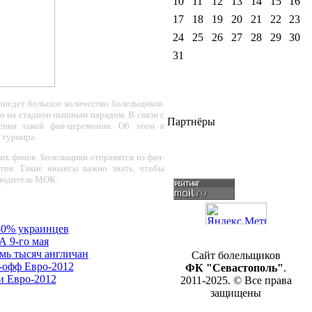
10
11
12
13
14
15
16
17
18
19
20
21
22
23
24
25
26
27
28
29
30
31
риедет большое количество болельщиков.
ю на стадион пышным парадом. В связи с
Партнёры
ения такой фан-церемонии. Об этом в
 турнира.
их фанов. Болельщики отправятся из фан-
тов. Такие нюансы важно знать, чтобы
оводитель МОК.
50% украинцев
А 9-го мая
мь тысяч англичан
Сайт болельщиков
-офф Евро-2012
ФК "Севастополь"
.
и Евро-2012
2011-2025. © Все права
защищены