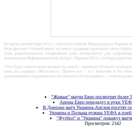
Во время матчей Евро-2012 с участием сборной Нидерландов в Харьков п
Ведь фан-клуб сборной много лет имеет традицию провожать свою сборну
этим разрабатывается специальный план безопасности для сопровожд
комментарии Информационному центру «Украина-2012» сообщил директор
«Это будут значительные количества людей – примерно 10 тысяч голландск
зоны на стадиона «Металлист». Причем все – и с билетами и без биле
организовывать передвижение, безопасность болельщиков», – отметил рук
"Живые" матчи Евро посмотрят более 
Арены Евро передадут в руки УЕФ
В Донецке матч Украина-Англия посетят се
Украина и Польша нужны УЕФА в плей
"Футбол" и "Украина" покажут матч
Просмотров: 2342