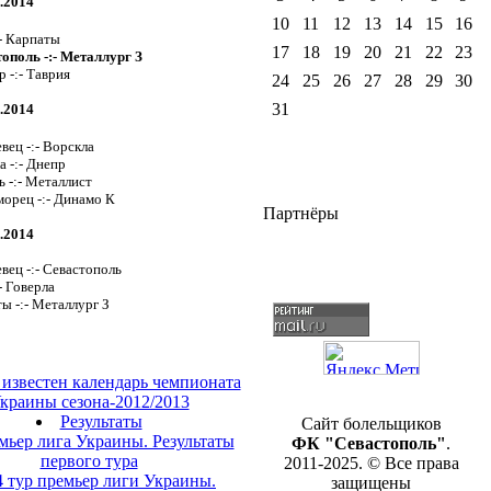
4.2014
10
11
12
13
14
15
16
:- Карпаты
17
18
19
20
21
22
23
тополь -:- Металлург З
 -:- Таврия
24
25
26
27
28
29
30
31
4.2014
вец -:- Ворскла
а -:- Днепр
 -:- Металлист
морец -:- Динамо К
Партнёры
4.2014
вец -:- Севастополь
- Говерла
ы -:- Металлург З
 известен календарь чемпионата
краины сезона-2012/2013
Результаты
Сайт болельщиков
мьер лига Украины. Результаты
ФК "Севастополь"
.
первого тура
2011-2025. © Все права
4 тур премьер лиги Украины.
защищены