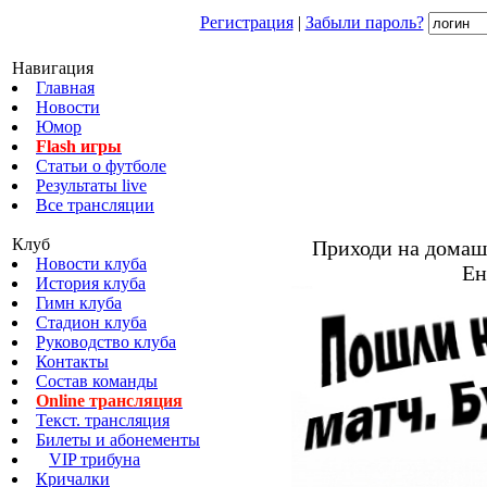
Регистрация
|
Забыли пароль?
Навигация
Главная
Новости
Юмор
Flash игры
Статьи о футболе
Результаты live
Все трансляции
Клуб
Приходи на домаш
Новости клуба
Ен
История клуба
Гимн клуба
Стадион клуба
Руководство клуба
Контакты
Состав команды
Online трансляция
Текст. трансляция
Билеты и абонементы
VIP трибуна
Кричалки