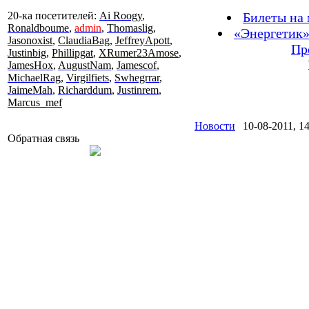
20-ка посетителей:
Ai Roogy
,
Билеты на 
Ronaldboume
,
admin
,
Thomaslig
,
«Энергетик»
Jasonoxist
,
ClaudiaBag
,
JeffreyApott
,
Пр
Justinbig
,
Phillipgat
,
XRumer23Amose
,
JamesHox
,
AugustNam
,
Jamescof
,
MichaelRag
,
Virgilfiets
,
Swhegrrar
,
JaimeMah
,
Richarddum
,
Justinrem
,
Marcus_mef
Новости
10-08-2011, 1
Обратная связь