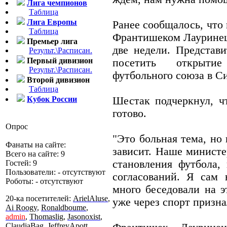
Лига чемпионов
Таблица
Лига Европы
Ранее сообщалось, что
Таблица
Франтишеком Лауринец
Премьер лига
две недели. Представ
Результ.\Расписан.
Первый дивизион
посетить открыти
Результ.\Расписан.
футбольного союза в С
Второй дивизион
Таблица
Кубок России
Шестак подчеркнул, 
готово.
Опрос
"Это больная тема, но 
Фанаты на сайте:
зависит. Наше министе
Всего на сайте: 9
становления футбола,
Гостей: 9
Пользователи: - отсутствуют
согласований. Я сам 
Роботы: - отсутствуют
много беседовали на э
20-ка посетителей:
ArielAluse
,
уже через спорт призна
Ai Roogy
,
Ronaldboume
,
admin
,
Thomaslig
,
Jasonoxist
,
ClaudiaBag
,
JeffreyApott
,