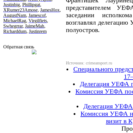
Франтишек Лаурине
Justinbig
,
Phillipgat
,
представителем УЕ
XRumer23Amose
,
JamesHox
,
заседании исполко
AugustNam
,
Jamescof
,
MichaelRag
,
Virgilfiets
,
возглавлял делегацию 
Swhegrrar
,
JaimeMah
,
полуостров.
Richarddum
,
Justinrem
Обратная связь
Источник: crimeansport.ru
Специального предс
17
Делегация УЕФА п
Комиссия УЕФА пос
Делегация УЕФА 
Комиссия УЕФА н
визит в 
Про