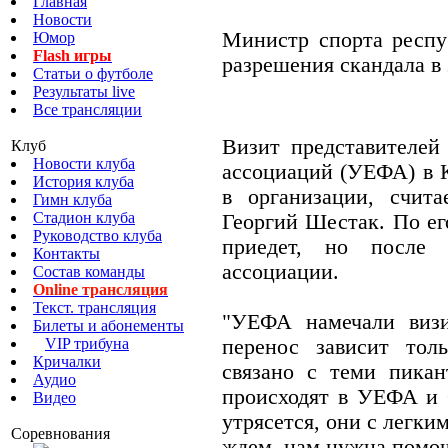
Главная
Новости
Министр спорта респу
Юмор
Flash игры
разрешения скандала в
Статьи о футболе
Результаты live
Все трансляции
Визит представителей
Клуб
Новости клуба
ассоциаций (УЕФА) в К
История клуба
в организации, счит
Гимн клуба
Стадион клуба
Георгий Шестак. По ег
Руководство клуба
приедет, но после 
Контакты
ассоциации.
Состав команды
Online трансляция
Текст. трансляция
"УЕФА намечали визи
Билеты и абонементы
VIP трибуна
перенос зависит тол
Кричалки
связано с теми пика
Аудио
происходят в УЕФА и 
Видео
утрясется, они с легки
Соревнования
ждем, нам нужна помощ