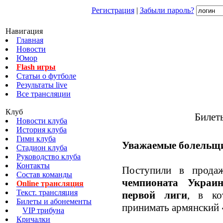
Регистрация
|
Забыли пароль?
Навигация
Главная
Новости
Юмор
Flash игры
Статьи о футболе
Результаты live
Все трансляции
Клуб
Билет
Новости клуба
История клуба
Гимн клуба
Уважаемые болельщ
Стадион клуба
Руководство клуба
Контакты
Поступили в прод
Состав команды
чемпионата Украи
Online трансляция
Текст. трансляция
первой лиги
, в ко
Билеты и абонементы
принимать армянский 
VIP трибуна
Кричалки