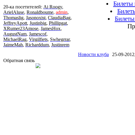
Билеты 
20-ка посетителей:
Ai Roogy
,
Билет
ArielAluse
,
Ronaldboume
,
admin
,
Thomaslig
,
Jasonoxist
,
ClaudiaBag
,
Билеты
JeffreyApott
,
Justinbig
,
Phillipgat
,
Пр
XRumer23Amose
,
JamesHox
,
AugustNam
,
Jamescof
,
MichaelRag
,
Virgilfiets
,
Swhegrrar
,
JaimeMah
,
Richarddum
,
Justinrem
Новости клуба
25-09-2012,
Обратная связь