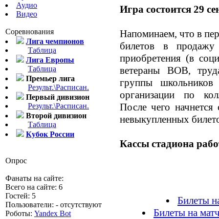
Аудио
Игра состоится 29 се
Видео
Соревнования
Напоминаем, что в пе
Лига чемпионов
билетов в продажу
Таблица
приобретения (в соц
Лига Европы
Таблица
ветераны ВОВ, труд
Премьер лига
группы школьников 
Результ.\Расписан.
организации по кол
Первый дивизион
После чего начнется 
Результ.\Расписан.
Второй дивизион
невыкупленных билето
Таблица
Кубок России
Кассы стадиона работ
Опрос
Фанаты на сайте:
Всего на сайте: 6
Гостей: 5
Билеты н
Пользователи: - отсутствуют
Билеты на мат
Роботы:
Yandex Bot