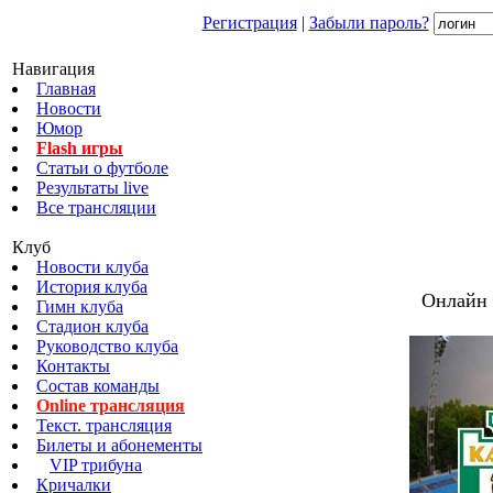
Регистрация
|
Забыли пароль?
Навигация
Главная
Новости
Юмор
Flash игры
Статьи о футболе
Результаты live
Все трансляции
Клуб
Новости клуба
История клуба
Онлайн 
Гимн клуба
Стадион клуба
Руководство клуба
Контакты
Состав команды
Online трансляция
Текст. трансляция
Билеты и абонементы
VIP трибуна
Кричалки