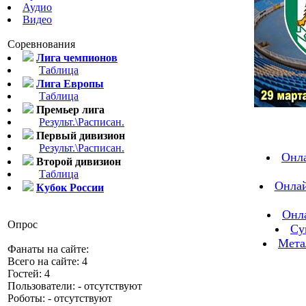
Аудио
Видео
Соревнования
Лига чемпионов
Таблица
Лига Европы
Таблица
Премьер лига
Результ.\Расписан.
Первый дивизион
Результ.\Расписан.
Онла
Второй дивизион
Таблица
Онлай
Кубок России
Онла
Опрос
Су
Мета
Фанаты на сайте:
Всего на сайте: 4
Гостей: 4
Пользователи: - отсутствуют
Роботы: - отсутствуют