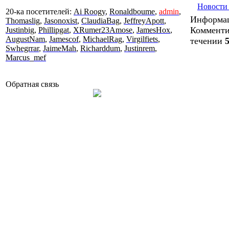
Новости
20-ка посетителей:
Ai Roogy
,
Ronaldboume
,
admin
,
Информа
Thomaslig
,
Jasonoxist
,
ClaudiaBag
,
JeffreyApott
,
Комменти
Justinbig
,
Phillipgat
,
XRumer23Amose
,
JamesHox
,
AugustNam
,
Jamescof
,
MichaelRag
,
Virgilfiets
,
течении
Swhegrrar
,
JaimeMah
,
Richarddum
,
Justinrem
,
Marcus_mef
Обратная связь