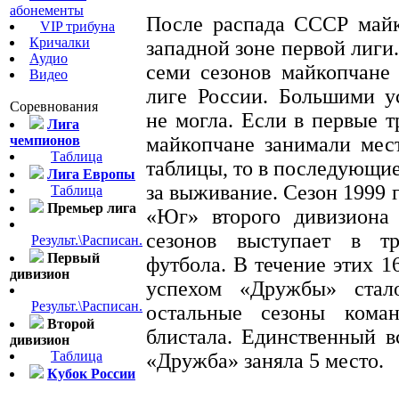
абонементы
После распада СССР майк
VIP трибуна
Кричалки
западной зоне первой лиги.
Аудио
семи сезонов майкопчане
Видео
лиге России. Большими у
Соревнования
не могла. Если в первые т
Лига
чемпионов
майкопчане занимали мес
Таблица
таблицы, то в последующие
Лига Европы
за выживание. Сезон 1999 
Таблица
Премьер лига
«Юг» второго дивизиона
сезонов выступает в тр
Результ.\Расписан.
Первый
футбола. В течение этих 
дивизион
успехом «Дружбы» стал
Результ.\Расписан.
остальные сезоны коман
Второй
блистала. Единственный в
дивизион
Таблица
«Дружба» заняла 5 место.
Кубок России