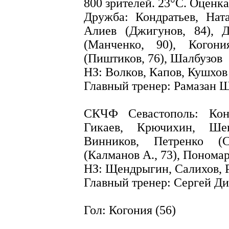
800 зрителей. 23°C. Оценка
Дружба: Кондратьев, Нат
Алиев (Джигунов, 84), Д
(Манченко, 90), Когон
(Пиштиков, 76), Шалбузов
НЗ: Волков, Капов, Кушхов
Главный тренер: Рамазан 
СКЧФ Севастополь: Кон
Гикаев, Крючихин, Шев
Винников, Петренко (С
(Калманов А., 73), Пономар
НЗ: Щендрыгин, Салихов, 
Главный тренер: Сергей Ди
Гол: Когония (56)