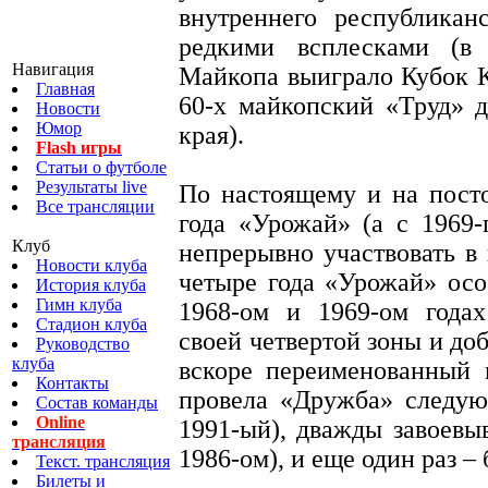
внутреннего республикан
редкими всплесками (в
Навигация
Майкопа выиграло Кубок К
Главная
60-х майкопский «Труд» 
Новости
Юмор
края).
Flash игры
Статьи о футболе
Результаты live
По настоящему и на пост
Все трансляции
года «Урожай» (а с 1969-
Клуб
непрерывно участвовать в
Новости клуба
четыре года «Урожай» осо
История клуба
Гимн клуба
1968-ом и 1969-ом года
Стадион клуба
своей четвертой зоны и до
Руководство
клуба
вскоре переименованный 
Контакты
провела «Дружба» следую
Состав команды
Online
1991-ый), дважды завоевы
трансляция
1986-ом), и еще один раз – 
Текст. трансляция
Билеты и