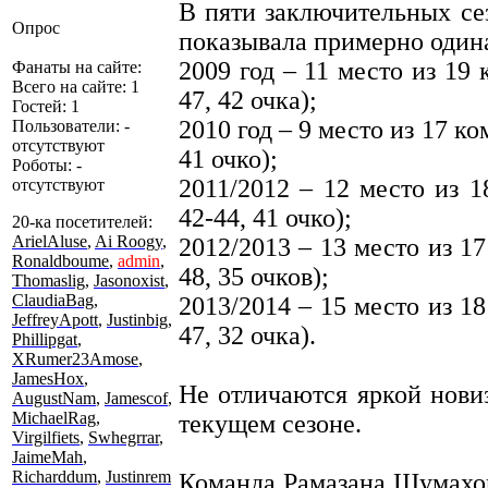
В пяти заключительных се
Опрос
показывала примерно одина
2009 год – 11 место из 19 
Фанаты на сайте:
Всего на сайте: 1
47, 42 очка);
Гостей: 1
2010 год – 9 место из 17 ко
Пользователи: -
отсутствуют
41 очко);
Роботы: -
2011/2012 – 12 место из 1
отсутствуют
42-44, 41 очко);
20-ка посетителей:
ArielAluse
,
Ai Roogy
,
2012/2013 – 13 место из 17
Ronaldboume
,
admin
,
48, 35 очков);
Thomaslig
,
Jasonoxist
,
ClaudiaBag
,
2013/2014 – 15 место из 18
JeffreyApott
,
Justinbig
,
47, 32 очка).
Phillipgat
,
XRumer23Amose
,
JamesHox
,
Не отличаются яркой нови
AugustNam
,
Jamescof
,
MichaelRag
,
текущем сезоне.
Virgilfiets
,
Swhegrrar
,
JaimeMah
,
Richarddum
,
Justinrem
Команда Рамазана Шумахов