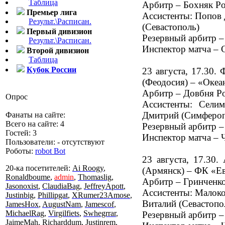
Таблица
Арбитр – Бохняк Ро
Премьер лига
Ассистенты: Попов 
Результ.\Расписан.
(Севастополь)
Первый дивизион
Резервный арбитр –
Результ.\Расписан.
Инспектор матча – 
Второй дивизион
Таблица
Кубок России
23 августа, 17.30.
(Феодосия) – «Океа
Арбитр – Довбня Р
Опрос
Ассистенты: Сели
Дмитрий (Симфероп
Фанаты на сайте:
Всего на сайте: 4
Резервный арбитр 
Гостей: 3
Инспектор матча – 
Пользователи: - отсутствуют
Роботы:
robot Bot
23 августа, 17.30.
20-ка посетителей:
Ai Roogy
,
(Армянск) – ФК «Е
Ronaldboume
,
admin
,
Thomaslig
,
Арбитр – Гринченко
Jasonoxist
,
ClaudiaBag
,
JeffreyApott
,
Ассистенты: Малоко
Justinbig
,
Phillipgat
,
XRumer23Amose
,
Виталий (Севастопо
JamesHox
,
AugustNam
,
Jamescof
,
MichaelRag
,
Virgilfiets
,
Swhegrrar
,
Резервный арбитр –
JaimeMah
,
Richarddum
,
Justinrem
,