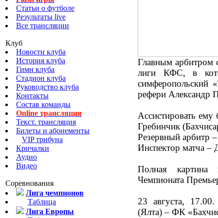
Статьи о футболе
Результаты live
Все трансляции
Клуб
Новости клуба
История клуба
Главным арбитром с
Гимн клуба
лиги КФС, в кот
Стадион клуба
симферопольский «
Руководство клуба
рефери Александр 
Контакты
Состав команды
Online трансляция
Ассистировать ему 
Текст. трансляция
Гребинчик (Бахчиса
Билеты и абонементы
Резервный арбитр –
VIP трибуна
Инспектор матча –
Кричалки
Аудио
Видео
Полная картина 
Чемпионата Премьер
Соревнования
Лига чемпионов
23 августа, 17.00
Таблица
(Ялта) – ФК «Бахчи
Лига Европы