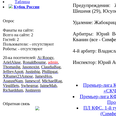
Таблица
Предупреждения: 
Кубок России
Шешеня (29), Юсупо
Опрос
Удаление: Жабокриц
Фанаты на сайте:
Арбитры: Юрий Во
Всего на сайте: 2
Кванин (все - Симф
Гостей: 2
Пользователи: - отсутствуют
Роботы: - отсутствуют
4-й арбитр: Владисл
20-ка посетителей:
Ai Roogy
,
Инспектор: Юрий А
ArielAluse
,
Ronaldboume
,
admin
,
Thomaslig
,
Jasonoxist
,
ClaudiaBag
,
JeffreyApott
,
Justinbig
,
Phillipgat
,
XRumer23Amose
,
JamesHox
,
AugustNam
,
Jamescof
,
MichaelRag
,
Премьер-лига К
Virgilfiets
,
Swhegrrar
,
JaimeMah
,
Richarddum
,
Justinrem
«СКЧФ
Премьер-лига КФ
Прот
Обратная связь
ПЛ КФС. 1-й т
(Симфе