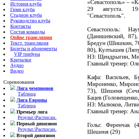
«Севастополь» – «К
История клуба
29 августа. 19
Гимн клуба
Стадион клуба
"Севастополь".
Руководство клуба
Контакты
Севастополь: Нау
Состав команды
(Данишевский, 87),
Online трансляция
Бредун (Шишкин, 70
Текст. трансляция
Билеты и абонементы
80), Култышев (Ляп
VIP трибуна
НЗ: Щендрыгин, Ми
Кричалки
Главный тренер: Ол
Аудио
Видео
Кафа: Васильев, 
Соревнования
Мироненко, Миронов
Лига чемпионов
73), Шешеня (Сечи
Таблица
Бацев (Головещенко,
Лига Европы
НЗ: Малюков, Литв
Таблица
Главный тренер: Ан
Премьер лига
Результ.\Расписан.
Первый дивизион
Голы: Ференчак (
Результ.\Расписан.
Шешеня (29)
Второй дивизион