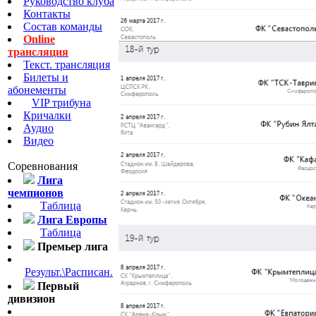
Руководство клуба
Контакты
Состав команды
Online
трансляция
Текст. трансляция
Билеты и
абонементы
VIP трибуна
Кричалки
Аудио
Видео
Соревнования
Лига
чемпионов
Таблица
Лига Европы
Таблица
Премьер лига
Результ.\Расписан.
Первый
дивизион