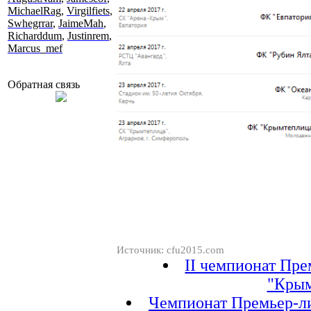
MichaelRag
,
Virgilfiets
,
Swhegrrar
,
JaimeMah
,
Richarddum
,
Justinrem
,
Marcus_mef
Обратная связь
Источник: cfu2015.com
II чемпионат Пр
"Кры
Чемпионат Премьер-л