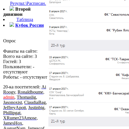
Результ.\Расписан.
Второй
дивизион
Таблица
Кубок России
Опрос
Фанаты на сайте:
Всего на сайте: 3
Гостей: 3
Пользователи: -
отсутствуют
Роботы: - отсутствуют
20-ка посетителей:
Ai
Roogy
,
Ronaldboume
,
admin
,
Thomaslig
,
Jasonoxist
,
ClaudiaBag
,
JeffreyApott
,
Justinbig
,
Phillipgat
,
XRumer23Amose
,
JamesHox
,
AugustNam
,
Jamescof
,