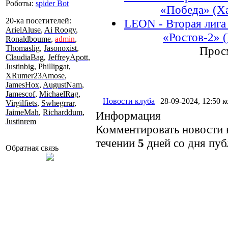
Роботы:
spider Bot
«Победа» (Ха
20-ка посетителей:
LEON - Вторая лига 
ArielAluse
,
Ai Roogy
,
«Ростов-2» (
Ronaldboume
,
admin
,
Thomaslig
,
Jasonoxist
,
Прос
ClaudiaBag
,
JeffreyApott
,
Justinbig
,
Phillipgat
,
XRumer23Amose
,
JamesHox
,
AugustNam
,
Jamescof
,
MichaelRag
,
Новости клуба
28-09-2024, 12:50
к
Virgilfiets
,
Swhegrrar
,
JaimeMah
,
Richarddum
,
Информация
Justinrem
Комментировать новости н
течении
5
дней со дня пуб
Обратная связь