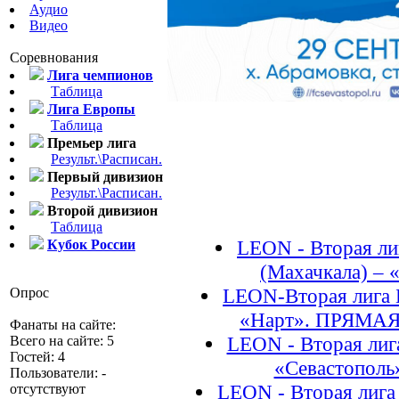
Аудио
Видео
Соревнования
Лига чемпионов
Таблица
Лига Европы
Таблица
Премьер лига
ОНЛАЙН ТРАНС
Результ.\Расписан.
Первый дивизион
Результ.\Расписан.
Второй дивизион
Таблица
LEON - Вторая лиг
Кубок России
(Махачкала) – «
LEON-Вторая лига Б
Опрос
«Нарт». ПРЯМАЯ
Фанаты на сайте:
LEON - Вторая лига
Всего на сайте: 5
Гостей: 4
«Севастополь»
Пользователи: -
LEON - Вторая лига 
отсутствуют