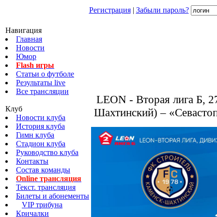
Регистрация
|
Забыли пароль?
Навигация
Главная
Новости
Юмор
Flash игры
Статьи о футболе
Результаты live
Все трансляции
LEON - Вторая лига Б, 2
Клуб
Шахтинский) – «Севас
Новости клуба
История клуба
Гимн клуба
Стадион клуба
Руководство клуба
Контакты
Состав команды
Online трансляция
Текст. трансляция
Билеты и абонементы
VIP трибуна
Кричалки