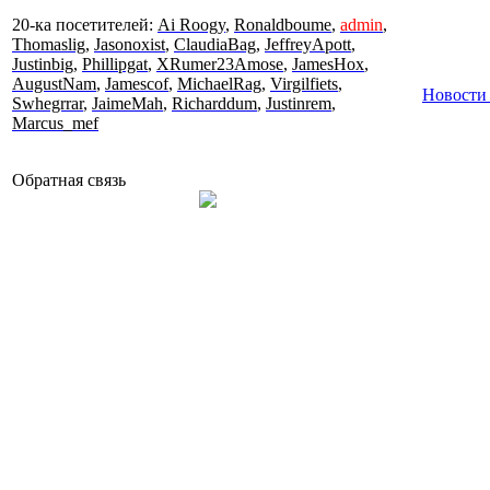
20-ка посетителей:
Ai Roogy
,
Ronaldboume
,
admin
,
Thomaslig
,
Jasonoxist
,
ClaudiaBag
,
JeffreyApott
,
Justinbig
,
Phillipgat
,
XRumer23Amose
,
JamesHox
,
AugustNam
,
Jamescof
,
MichaelRag
,
Virgilfiets
,
Новости
Swhegrrar
,
JaimeMah
,
Richarddum
,
Justinrem
,
Marcus_mef
Обратная связь