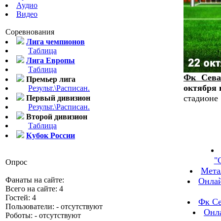
Аудио
Видео
Соревнования
Лига чемпионов
Таблица
Лига Европы
Таблица
Фк Сева
Премьер лига
октября 
Результ.\Расписан.
стадион
Первый дивизион
Результ.\Расписан.
трансля
Второй дивизион
Таблица
Кубок России
"
Опрос
Мета
Фанаты на сайте:
Онлай
Всего на сайте: 4
Гостей: 4
Фк Се
Пользователи: - отсутствуют
Онл
Роботы: - отсутствуют