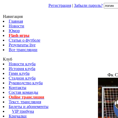
Регистрация
|
Забыли пароль?
Навигация
Главная
Новости
Юмор
Flash игры
Статьи о футболе
Результаты live
Все трансляции
Клуб
Новости клуба
История клуба
Гимн клуба
Фк С
Стадион клуба
Руководство клуба
Контакты
Состав команды
Online трансляция
Текст. трансляция
Билеты и абонементы
VIP трибуна
Кричалки