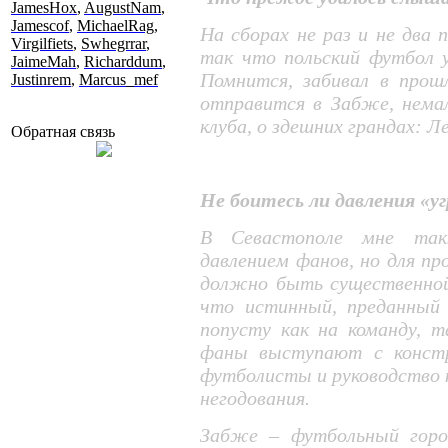
JamesHox
,
AugustNam
,
Jamescof
,
MichaelRag
,
На сборах не раз и не два 
Virgilfiets
,
Swhegrrar
,
так что польский футбол 
JaimeMah
,
Richarddum
,
Помнится, забивал в прош
Justinrem
,
Marcus_mef
отправится в Забже, нема
клуба, о здешних грандах: Ле
Обратная связь
Не боитесь ли давления «у
В Севастополе мне так
давлением фанов, но для п
должно быть существенной
что истинный, преданный 
попусту как на команду, т
фаны выступают с констр
футболисты и руководство 
негодования.
Забже – футбольный город