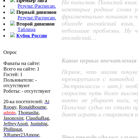
Премьер лига
На польском. Польский язык
Результ.\Расписан.
некоторые родные слова у
Первый дивизион
фрагментально понимая о ч
Результ.\Расписан.
обиходе английский язык
Второй дивизион
Таблица
небольшие проблемы. Ну ч
Кубок России
английский…
Опрос
Какие первые впечатления 
Фанаты на сайте:
Всего на сайте: 1
Первое, что мигом почувс
Гостей: 1
тренируешься с командой 
Пользователи: -
Экстраклассы – авт.): нео
отсутствуют
Роботы: - отсутствуют
скорости чуть более высоки
никто не убирает ноги, ч
20-ка посетителей:
Ai
Польские судьи по стилю 
Roogy
,
Ronaldboume
,
admin
,
Thomaslig
,
дают играть и стараются н
Jasonoxist
,
ClaudiaBag
,
JeffreyApott
,
Justinbig
,
Phillipgat
,
XRumer23Amose
,
Что прежде удалось слыша