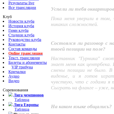
Результаты live
Все трансляции
Успели ли тебя оквартиро
Клуб
Пока меня уверили в том,
Новости клуба
никаких сложностей.
История клуба
Гимн клуба
Стадион клуба
Руководство клуба
Состоялся ли разговор с 
Контакты
твоей позиции на поле?
Состав команды
Online трансляция
Наставник "Гурника" смо
Текст. трансляция
Билеты и абонементы
знает меня как центрбека.
VIP трибуна
смены позиции не было. В
Кричалки
виденье, и я готов игра
Аудио
Видео
чувствую, что с годами я п
Сыграть на фланге – уже, на
Соревнования
Лига чемпионов
Таблица
Лига Европы
На каком языке общались?
Таблица