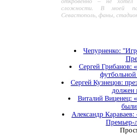
откровенно – не хотел 
сложности. В моей па
Севастополь, фаны, стадион
Чепурненко: "Игр
Пре
Сергей Грибанов: «
футбольной к
Сергей Кузнецов: през
должен и
Виталий Виценец: 
были
Александр Караваев: 
Премьер-ли
Прос