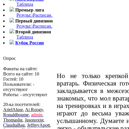
Таблица
Премьер лига
Результ.\Расписан.
Первый дивизион
Результ.\Расписан.
Второй дивизион
Таблица
Кубок России
Опрос
Фанаты на сайте:
Всего на сайте: 10
Но не только крепкой
Гостей: 10
вратарь. Физическая го
Пользователи: -
отсутствуют
закладывается в межсез
Роботы: - отсутствуют
знакомых, что мол врата
20-ка посетителей:
на тренировках и в игра
ArielAluse
,
Ai Roogy
,
играют до весьма уваж
Ronaldboume
,
admin
,
услышанному. Думаете им
Thomaslig
,
Jasonoxist
,
ClaudiaBag
,
JeffreyApott
,
легко - обывательские ра