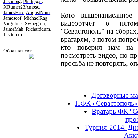
Justinbig
,
Phillipgat
,
XRumer23Amose
,
JamesHox
,
AugustNam
,
Кого вышенаписанное
Jamescof
,
MichaelRag
,
видеоотчет о пято
Virgilfiets
,
Swhegrrar
,
JaimeMah
,
Richarddum
,
"Севастополь" на сбора
Justinrem
вратарям, а потом попро
кто поверил нам на
Обратная связь
посмотреть видео, но п
просьба не повторять, оп
Договорные мат
ПФК «Севастополь»
Вратарь ФК "С
про
Турция-2014. Дне
Аккл