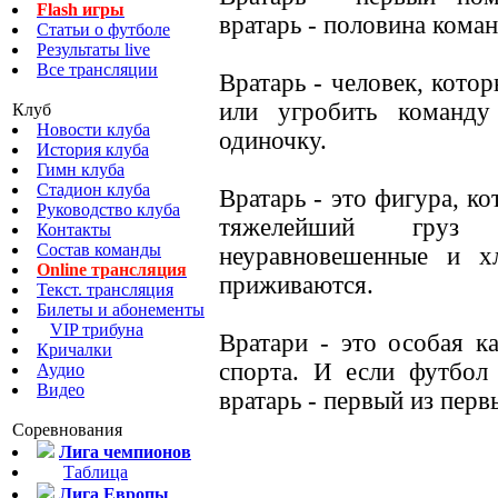
Flash игры
вратарь - половина кома
Статьи о футболе
Результаты live
Все трансляции
Вратарь - человек, кото
или угробить команду
Клуб
Новости клуба
одиночку.
История клуба
Гимн клуба
Стадион клуба
Вратарь - это фигура, к
Руководство клуба
тяжелейший груз о
Контакты
Состав команды
неуравновешенные и х
Online трансляция
приживаются.
Текст. трансляция
Билеты и абонементы
VIP трибуна
Вратари - это особая к
Кричалки
спорта. И если футбол
Аудио
Видео
вратарь - первый из перв
Соревнования
Лига чемпионов
Таблица
Лига Европы