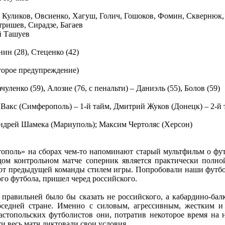
, Куликов, Овсиенко, Хагуш, Голич, Гошоков, Фомин, Сквернюк,
тришев, Сирадзе, Багаев
й Ташуев
ин (28), Стеценко (42)
второе предупреждение)
чуленко (59), Алозие (76, с пенальти) – Даниэль (55), Болов (59)
Вакс (Симферополь) – 1-й тайм, Дмитрий Жуков (Донецк) – 2-й 
ндрей Шамека (Мариуполь); Максим Чертоляс (Херсон)
ополь» на сборах чем-то напоминают старый мультфильм о фу
ом контрольном матче соперник является практически полной
от предыдущей команды стилем игры. Попробовали наши футбо
кого футбола, пришел черед российского.
 правильней было бы сказать не российского, а кабардино-бал
седней стране. Именно с силовым, агрессивным, жестким и
астопольских футболистов они, потратив некоторое время на н
ти весь матч диктовали свои условия.