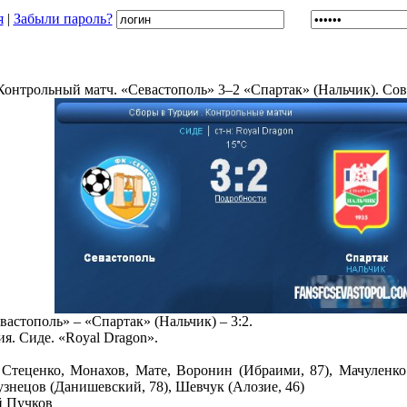
я
|
Забыли пароль?
Контрольный матч. «Севастополь» 3–2 «Спартак» (Нальчик). Сов
астополь» – «Спартак» (Нальчик) – 3:2.
ия. Сиде. «Royal Dragon».
 Стеценко, Монахов, Мате, Воронин (Ибраими, 87), Мачуленко 
знецов (Данишевский, 78), Шевчук (Алозие, 46)
й Пучков