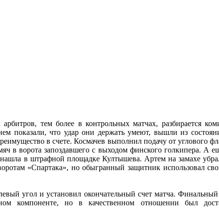
арбитров, тем более в контрольных матчах, разбирается коми
ем показали, что удар они держать умеют, вышли из состояни
преимущество в счете. Космачев выполнил подачу от углового ф
мяч в ворота запоздавшего с выходом финского голкипера. А ещ
 нашла в штрафной площадке Култышева. Артем на замахе убра
воротам «Спартака», но обыгранный защитник использовал св
левый угол и установил окончательный счет матча. Финальны
ном компоненте, но в качественном отношении был доста