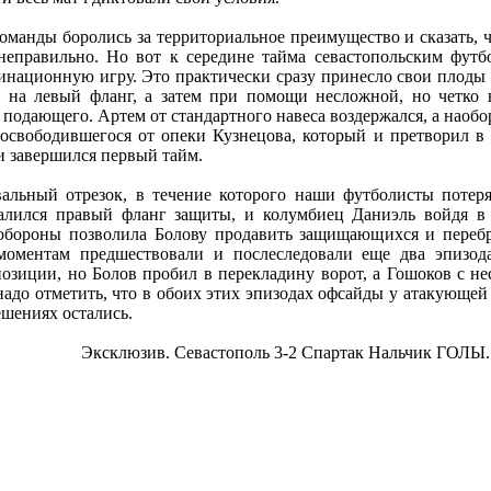
оманды боролись за территориальное преимущество и сказать, ч
неправильно. Но вот к середине тайма севастопольским футб
инационную игру. Это практически сразу принесло свои плоды –
 на левый фланг, а затем при помощи несложной, но четко
подающего. Артем от стандартного навеса воздержался, а наобо
свободившегося от опеки Кузнецова, который и претворил в 
 и завершился первый тайм.
альный отрезок, в течение которого наши футболисты потер
алился правый фланг защиты, и колумбиец Даниэль войдя в 
 обороны позволила Болову продавить защищающихся и перебр
оментам предшествовали и послеследовали еще два эпизода
озиции, но Болов пробил в перекладину ворот, а Гошоков с не
надо отметить, что в обоих этих эпизодах офсайды у атакующе
ешениях остались.
Эксклюзив. Севастополь 3-2 Спартак Нальчик ГОЛЫ.