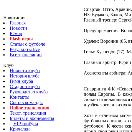
Спартак: Отто, Аравин
НЗ: Будаков, Балов, Ми
Навигация
Главный тренер: Серге
Главная
Новости
Предупреждения: Ворон
Юмор
Flash игры
Удален: Воронин (85, 
Статьи о футболе
Результаты live
Голы: Кузнецов (27), Ма
Все трансляции
Главный арбитр: Юрий 
Клуб
Новости клуба
Ассистенты арбитра: А
История клуба
Гимн клуба
Стадион клуба
Спарринги ФК «Севаст
Руководство клуба
полям Европы. В кажд
Контакты
сильно отличающимся 
Состав команды
и узбекского, и казахс
Online трансляция
Текст. трансляция
Хотя в отчетном матче
Билеты и абонементы
футбольных школ в со
VIP трибуна
футболом. К чести сев
Кричалки
игру в свои руки и поч