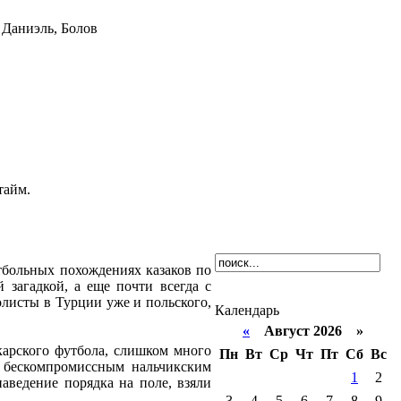
 Даниэль, Болов
тайм.
тбольных похождениях казаков по
 загадкой, а еще почти всегда с
листы в Турции уже и польского,
Календарь
«
Август 2026 »
карского футбола, слишком много
Пн
Вт
Ср
Чт
Пт
Сб
Вс
 бескомпромиссным нальчикским
1
2
аведение порядка на поле, взяли
3
4
5
6
7
8
9