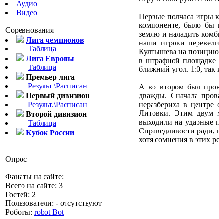
Аудио
Видео
Первые полчаса игры к
компоненте, было бы 
Соревнования
землю и наладить комб
Лига чемпионов
наши игроки перевели
Таблица
Култышева на позицию 
Лига Европы
в штрафной площадке о
Таблица
ближний угол. 1:0, так
Премьер лига
Результ.\Расписан.
А во втором был пров
Первый дивизион
дважды. Сначала пров
Результ.\Расписан.
неразбериха в центре
Литовки. Этим двум м
Второй дивизион
выходили на ударные п
Таблица
Справедливости ради, 
Кубок России
хотя сомнения в этих р
Опрос
Фанаты на сайте:
Всего на сайте: 3
Гостей: 2
Пользователи: - отсутствуют
Роботы:
robot Bot