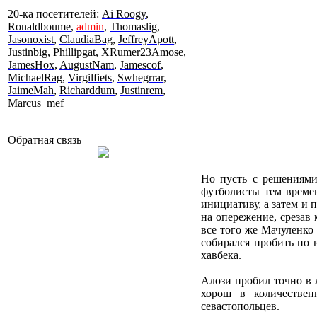
20-ка посетителей:
Ai Roogy
,
Ronaldboume
,
admin
,
Thomaslig
,
Jasonoxist
,
ClaudiaBag
,
JeffreyApott
,
Justinbig
,
Phillipgat
,
XRumer23Amose
,
JamesHox
,
AugustNam
,
Jamescof
,
MichaelRag
,
Virgilfiets
,
Swhegrrar
,
JaimeMah
,
Richarddum
,
Justinrem
,
Marcus_mef
Обратная связь
Но пусть с решениями 
футболисты тем времен
инициативу, а затем и 
на опережение, срезав 
все того же Мачуленко
собирался пробить по 
хавбека.
Алози пробил точно в 
хорош в количествен
севастопольцев.