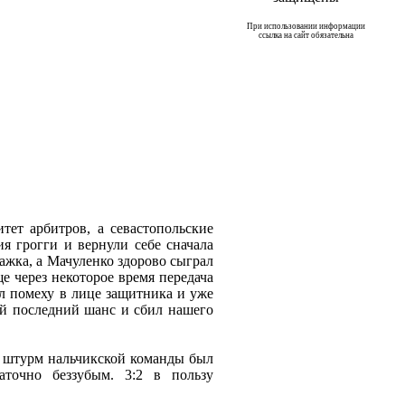
При использовании информации
ссылка на сайт обязательна
тет арбитров, а севастопольские
я грогги и вернули себе сначала
лажка, а Мачуленко здорово сыграл
е через некоторое время передача
л помеху в лице защитника и уже
ой последний шанс и сбил нашего
й штурм нальчикской команды был
точно беззубым. 3:2 в пользу