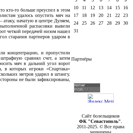
10
11
12
13
14
15
16
то кто-то больше преуспел в этом
17
18
19
20
21
22
23
олистам удалось опустить мяч на
 атаку, начатую в центре Дуляем,
24
25
26
27
28
29
30
 выполненной распасовки вывели
31
рот четкой передачей низом нашел
гол старания партнеров ударом в
яли концентрацию, и пропустили
штрафную сравнял счет, а затем
Партнёры
осить мяч в дальний угол ворот
, в которых игроки «Спартака»
скольких метров ударил в штангу.
й стороны не были зафиксированы,
Сайт болельщиков
ФК "Севастополь"
.
2011-2025. © Все права
защищены