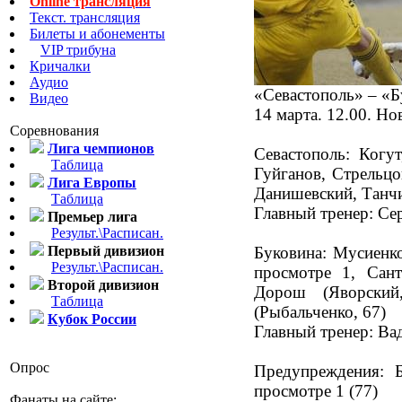
Online трансляция
Текст. трансляция
Билеты и абонементы
VIP трибуна
Кричалки
Аудио
«Севастополь» – «Б
Видео
14 марта. 12.00. Н
Соревнования
Лига чемпионов
Севастополь: Когут
Таблица
Гуйганов, Стрельцо
Лига Европы
Данишевский, Танчи
Таблица
Главный тренер: Се
Премьер лига
Результ.\Расписан.
Первый дивизион
Буковина: Мусиенко
Результ.\Расписан.
просмотре 1, Сант
Второй дивизион
Дорош (Яворский
Таблица
(Рыбальченко, 67)
Кубок России
Главный тренер: Ва
Опрос
Предупреждения: Б
просмотре 1 (77)
Фанаты на сайте: