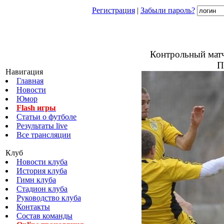
Регистрация
|
Забыли пароль?
Контрольный матч
П
Навигация
Главная
Новости
Юмор
Flash игры
Статьи о футболе
Результаты live
Все трансляции
Клуб
Новости клуба
История клуба
Гимн клуба
Стадион клуба
Руководство клуба
Контакты
Состав команды