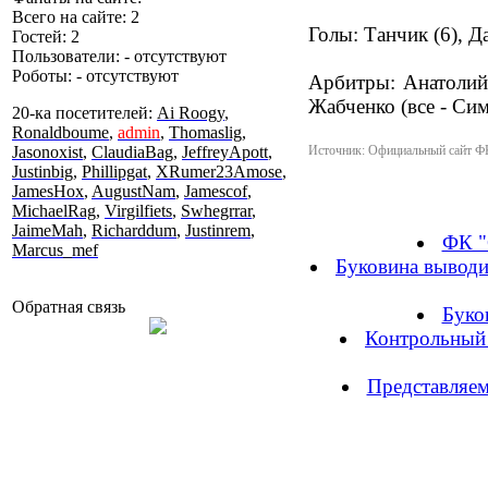
Всего на сайте: 2
Голы: Танчик (6), Д
Гостей: 2
Пользователи: - отсутствуют
Роботы: - отсутствуют
Арбитры: Анатолий
Жабченко (все - Си
20-ка посетителей:
Ai Roogy
,
Ronaldboume
,
admin
,
Thomaslig
,
Jasonoxist
,
ClaudiaBag
,
JeffreyApott
,
Источник: Официальный сайт Ф
Justinbig
,
Phillipgat
,
XRumer23Amose
,
JamesHox
,
AugustNam
,
Jamescof
,
MichaelRag
,
Virgilfiets
,
Swhegrrar
,
JaimeMah
,
Richarddum
,
Justinrem
,
ФК "
Marcus_mef
Буковина выводи
Обратная связь
Буко
Контрольный 
Представляем