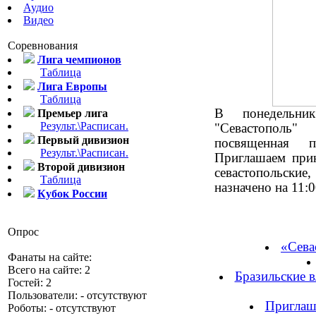
Аудио
Видео
Соревнования
Лига чемпионов
Таблица
Лига Европы
Таблица
В понедельни
Премьер лига
Результ.\Расписан.
"Севастополь
Первый дивизион
посвященная п
Результ.\Расписан.
Приглашаем прин
Второй дивизион
севастопольски
Таблица
назначено на 11:
Кубок России
Опрос
«Сева
Фанаты на сайте:
Всего на сайте: 2
Бразильские в
Гостей: 2
Пользователи: - отсутствуют
Приглаш
Роботы: - отсутствуют