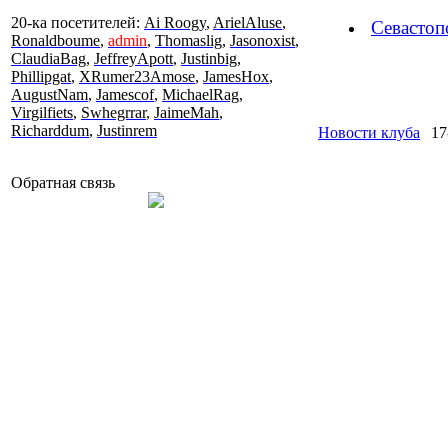
20-ка посетителей:
Ai Roogy
,
ArielAluse
,
Севастоп
Ronaldboume
,
admin
,
Thomaslig
,
Jasonoxist
,
ClaudiaBag
,
JeffreyApott
,
Justinbig
,
Phillipgat
,
XRumer23Amose
,
JamesHox
,
AugustNam
,
Jamescof
,
MichaelRag
,
Virgilfiets
,
Swhegrrar
,
JaimeMah
,
Richarddum
,
Justinrem
Новости клуба
17
Обратная связь