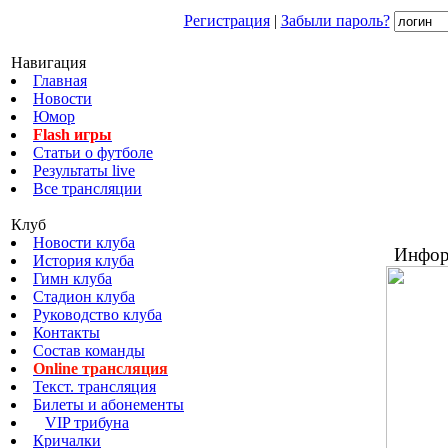
Регистрация
|
Забыли пароль?
Навигация
Главная
Новости
Юмор
Flash игры
Статьи о футболе
Результаты live
Все трансляции
Клуб
Новости клуба
Инфор
История клуба
Гимн клуба
Стадион клуба
Руководство клуба
Контакты
Состав команды
Online трансляция
Текст. трансляция
Билеты и абонементы
VIP трибуна
Кричалки