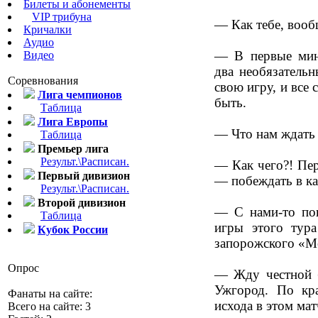
Билеты и абонементы
VIP трибуна
— Как тебе, вооб
Кричалки
Аудио
— В первые мину
Видео
два необязатель
Соревнования
свою игру, и все 
Лига чемпионов
быть.
Таблица
Лига Европы
— Что нам ждать
Таблица
Премьер лига
Результ.\Расписан.
— Как чего?! Пер
Первый дивизион
— побеждать в к
Результ.\Расписан.
Второй дивизион
— С нами-то пон
Таблица
игры этого тура
Кубок России
запорожского «М
Опрос
— Жду честной 
Ужгород. По кра
Фанаты на сайте:
исхода в этом мат
Всего на сайте: 3