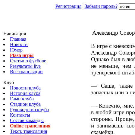
Регистрация
|
Забыли пароль?
Александр Сокор
Навигация
Главная
Новости
В игре с киевск
Юмор
Александр Сокоре
Flash игры
Однако был в лю
Статьи о футболе
не меньше, чем 
Результаты live
Все трансляции
тренерского штаб
Клуб
— Саша, такие 
Новости клуба
запасных или в н
История клуба
Гимн клуба
Стадион клуба
— Конечно, мне, 
Руководство клуба
в любой игре про
Контакты
стороны. Проще, 
Состав команды
и занимаешь сво
Online трансляция
Текст. трансляция
скамейки.