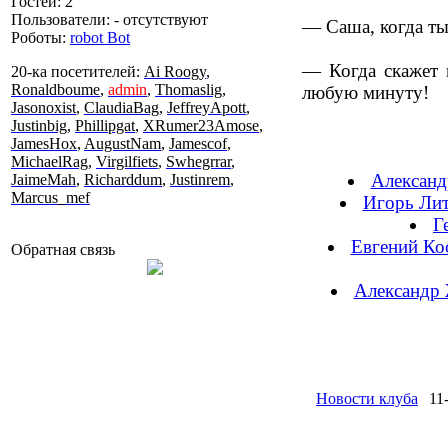
Гостей: 2
Пользователи: - отсутствуют
— Саша, когда ты
Роботы:
robot Bot
— Когда скажет 
20-ка посетителей:
Ai Roogy
,
Ronaldboume
,
admin
,
Thomaslig
,
любую минуту!
Jasonoxist
,
ClaudiaBag
,
JeffreyApott
,
Justinbig
,
Phillipgat
,
XRumer23Amose
,
JamesHox
,
AugustNam
,
Jamescof
,
MichaelRag
,
Virgilfiets
,
Swhegrrar
,
Александ
JaimeMah
,
Richarddum
,
Justinrem
,
Marcus_mef
Игорь Лит
Г
Евгений Кос
Обратная связь
Александр 
Новости клуба
11