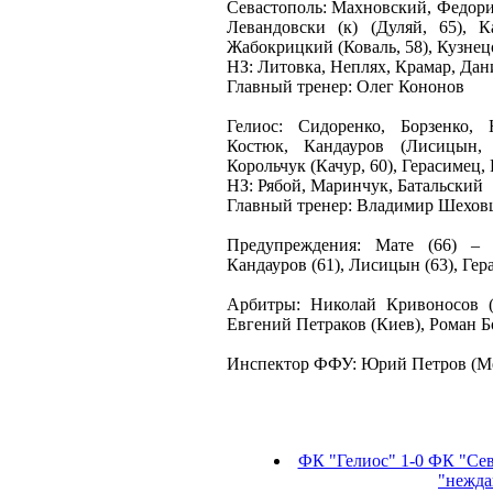
Севастополь: Махновский, Федори
Левандовски (к) (Дуляй, 65), К
Жабокрицкий (Коваль, 58), Кузнец
НЗ: Литовка, Неплях, Крамар, Да
Главный тренер: Олег Кононов
Гелиос: Сидоренко, Борзенко, 
Костюк, Кандауров (Лисицын, 
Корольчук (Качур, 60), Герасимец, 
НЗ: Рябой, Маринчук, Батальский
Главный тренер: Владимир Шехов
Предупреждения: Мате (66) – 
Кандауров (61), Лисицын (63), Гер
Арбитры: Николай Кривоносов (
Евгений Петраков (Киев), Роман Б
Инспектор ФФУ: Юрий Петров (М
ФК "Гелиос" 1-0 ФК "Сев
"нежда