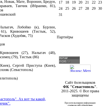
в, Новак, Мате, Воронин, Бредун,
17
18
19
20
21
22
23
араваев, Танчик (Ибраими, 81),
24
25
26
27
28
29
30
ов
нишевский
31
Налыгач, Лобойко (к), Бурлин,
61), Кривошеев (Тистык, 52),
Расков (Худобяк, 75)
Партнёры
цов
Кривошеев (27), Налыгач (48),
асимец (79), Тистык (86)
Киев), Сергей Приступа (Киев),
охняк (Севастополь)
елитополь)
Сайт болельщиков
ФК "Севастополь"
.
2011-2025. © Все права
защищены
астополь". Ах вот ты какой,
нчик".
При использовании информации
ссылка на сайт обязательна