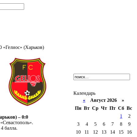
0 «Гелиос» (Харьков)
Календарь
«
Август 2026 »
Пн
Вт
Ср
Чт
Пт
Сб
Вс
1
2
рьков) – 0:0
К «Севастополь».
3
4
5
6
7
8
9
 4 балла.
10
11
12
13
14
15
16