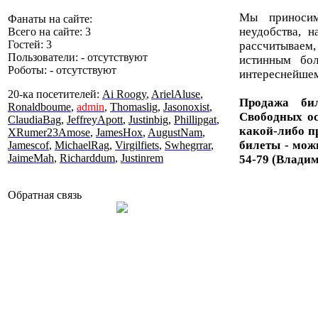
Мы приносим
Фанаты на сайте:
неудобства, 
Всего на сайте: 3
Гостей: 3
рассчитываем,
Пользователи: - отсутствуют
истинным бо
Роботы: - отсутствуют
интереснейшем
20-ка посетителей:
Ai Roogy
,
ArielAluse
,
Продажа бил
Ronaldboume
,
admin
,
Thomaslig
,
Jasonoxist
,
Свободных ос
ClaudiaBag
,
JeffreyApott
,
Justinbig
,
Phillipgat
,
какой-либо п
XRumer23Amose
,
JamesHox
,
AugustNam
,
билеты - мож
Jamescof
,
MichaelRag
,
Virgilfiets
,
Swhegrrar
,
JaimeMah
,
Richarddum
,
Justinrem
54-79 (Владим
Обратная связь