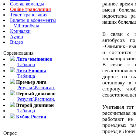
раннее время 
Состав команды
Online трансляция
выезд болель
Текст. трансляция
недостатка р
Билеты и абонементы
наших болельщ
VIP трибуна
Кричалки
В связи с и
Аудио
автобусов п
Видео
«Олимпик» вын
и состоится
Соревнования
запланированны
Лига чемпионов
В связи с в
Таблица
севастопольц
Лига Европы
Таблица
дороге на вы
Премьер лига
остановку в 
Результ.\Расписан.
сторону, чт
Первый дивизион
севастопольце
Результ.\Расписан.
Второй дивизион
Учитывая тот 
Таблица
рассчитывая н
Кубок России
работают не
проездных та
проезд в Донец
Опрос