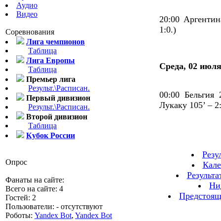
Аудио
Видео
20:00 Аргентин
1:0.)
Соревнования
Лига чемпионов
Таблица
Лига Европы
Среда, 02 июля
Таблица
Премьер лига
Результ.\Расписан.
00:00 Бельгия
Первый дивизион
Лукаку 105’ – 2:
Результ.\Расписан.
Второй дивизион
Таблица
Кубок России
Резу
Опрос
Кале
Результа
Фанаты на сайте:
Ни
Всего на сайте: 4
Предстоящ
Гостей: 2
Пользователи: - отсутствуют
Роботы:
Yandex Bot
,
Yandex Bot