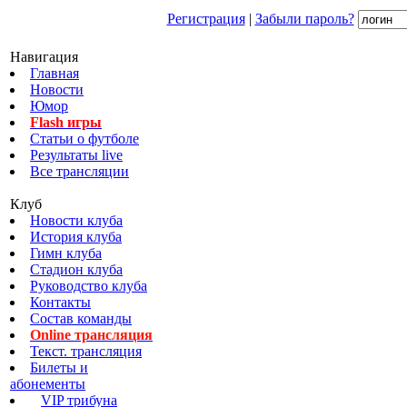
Регистрация
|
Забыли пароль?
Навигация
Главная
Новости
Юмор
Flash игры
Статьи о футболе
Результаты live
Все трансляции
Клуб
Новости клуба
История клуба
Гимн клуба
Стадион клуба
Руководство клуба
Контакты
Состав команды
Online трансляция
Текст. трансляция
Билеты и
абонементы
VIP трибуна