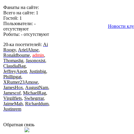
Фанаты на сайте:
Всего на сайте: 1
Гостей: 1
Пользователи: -
Новости клу
отсутствуют
Роботы: - отсутствуют
20-ка посетителей:
Ai
Roogy
,
ArielAluse
,
Ronaldboume
,
admin
,
Thomaslig
,
Jasonoxist
,
ClaudiaBag
,
JeffreyApott
,
Justinbig
,
Phillipgat
,
XRumer23Amose
,
JamesHox
,
AugustNam
,
Jamescof
,
MichaelRag
,
Virgilfiets
,
Swhegrrar
,
JaimeMah
,
Richarddum
,
Justinrem
Обратная связь