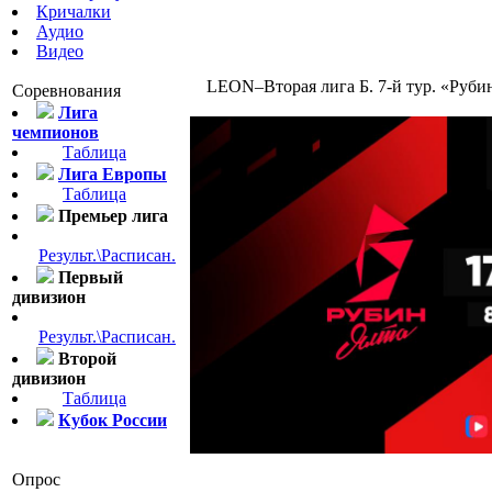
Кричалки
Аудио
Видео
LEON–Вторая лига Б. 7-й тур. «Руби
Соревнования
Лига
чемпионов
Таблица
Лига Европы
Таблица
Премьер лига
Результ.\Расписан.
Первый
дивизион
Результ.\Расписан.
Второй
дивизион
Таблица
Кубок России
Опрос
ОНЛАЙН ТРАНС