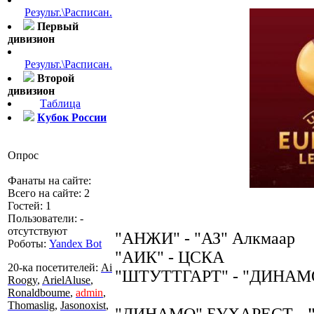
Результ.\Расписан.
Первый
дивизион
Результ.\Расписан.
Второй
дивизион
Таблица
Кубок России
Опрос
Фанаты на сайте:
Всего на сайте: 2
Гостей: 1
Пользователи: -
отсутствуют
"АНЖИ" - "АЗ" Алкмаар
Роботы:
Yandex Bot
"АИК" - ЦСКА
20-ка посетителей:
Ai
"ШТУТТГАРТ" - "ДИНА
Roogy
,
ArielAluse
,
Ronaldboume
,
admin
,
Thomaslig
,
Jasonoxist
,
"ДИНАМО" БУХАРЕСТ -