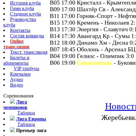
B05 17:00 Кристалл - Крымтепли
История клуба
Гимн клуба
B09 17:00 Шахтёр Св - Александр
Стадион клуба
B11 17:00 Горняк-Спорт - Нефтя
Руководство
B15 17:00 Кремень - Николаев 2:
клуба
B13 17:30 Энергия - Славутич 0:
Контакты
B14 17:30 Авангард Кр - Сумы 1
Состав команды
Online
B12 18:00 Динамо Хм - Десна 0:2
трансляция
B07 18:45 Оболонь - Арсенал БЦ
Текст. трансляция
B04 19:00 Гелиос - Олимпик 3:0
Билеты и
B06 19:00
Севастополь
- Букови
абонементы
VIP трибуна
Кричалки
Аудио
Видео
Соревнования
Лига
Новост
чемпионов
Таблица
Жеребьевк
Лига Европы
Таблица
Премьер лига