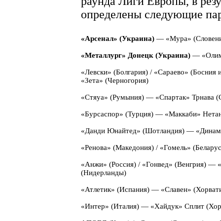
раунда Лиги Европы, в рез
определены следующие пар
«Арсенал» (Украина)
— «Мура» (Словени
«Металлург» Донецк (Украина)
— «Олимп
«Левски» (Болгария) / «Сараево» (Босния
«Зета» (Черногория)
«Стяуа» (Румыния) — «Спартак» Трнава (С
«Бурсаспор» (Турция) — «Маккаби» Нетан
«Данди Юнайтед» (Шотландия) — «Динамо
«Ренова» (Македония) / «Гомель» (Белару
«Анжи» (Россия) / «Гонвед» (Венгрия) — 
(Нидерланды)
«Атлетик» (Испания) — «Славен» (Хорвати
«Интер» (Италия) — «Хайдук» Сплит (Хорв