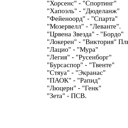
"Хорсенс" - "Спортинг"
"Хапоэль" - "Дюделанж"
"Фейеноорд" - "Спарта"
"Мозервелл" - "Леванте".
"Црвена Звезда" - "Бордо"
"Локерен" - "Виктория" Пл
"Лацио" - "Мура"
"Легия" - "Русенборг"
"Бурсаспор" - "Твенте"
"Стяуа" - "Экранас"
"ПАОК" - "Рапид"
"Люцерн" - "Генк"
"Зета" - ПСВ.