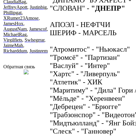
ClaudiaBag
,
"СЛОВАН" -
"ДНЕПР"
JeffreyApott
,
Justinbig
,
Phillipgat
,
XRumer23Amose
,
АПОЭЛ - НЕФТЧИ
JamesHox
,
AugustNam
,
Jamescof
,
ШЕРИФ - МАРСЕЛЬ
MichaelRag
,
Virgilfiets
,
Swhegrrar
,
JaimeMah
,
"Атромитос" - "Ньюкасл"
Richarddum
,
Justinrem
"Тромсё" - "Партизан"
"Васлуй" - "Интер"
Обратная связь
"Хартс" - "Ливерпуль"
"Атлетик" - ХИК
"Маритиму" - "Дила" Гори 
"Мёльде" - "Херенвеен"
"Дебрецен" - "Брюгге"
"Трабзонспор" - "Видеотон
"Мидтьюлланд" - "Янг Бой
"Слеск" - "Ганновер"