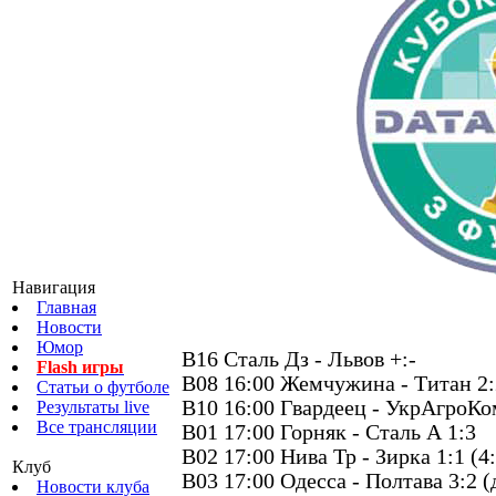
2-й предва
Навигация
Главная
22 августа 
Новости
Юмор
B16 Сталь Дз - Львов +:-
Flash игры
B08 16:00 Жемчужина - Титан 2:2
Статьи о футболе
B10 16:00 Гвардеец - УкрАгроКо
Результаты live
Все трансляции
B01 17:00 Горняк - Сталь А 1:3
B02 17:00 Нива Тр - Зирка 1:1 (4:
Клуб
B03 17:00 Одесса - Полтава 3:2 (
Новости клуба