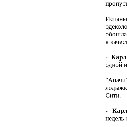
пропус
Испане
одекол
обошлас
в качес
-
Карл
одной и
"Апачи
лодыжк
Сити.
-
Карл
недель 