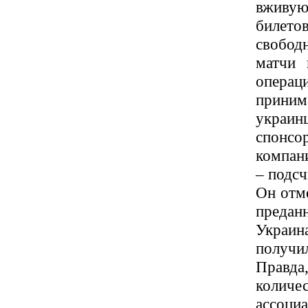
вживую
билето
свобод
матчи 
опера
приним
украи
спонсо
компан
– подсч
Он отме
предан
Украин
получи
Правда
количе
ассоци