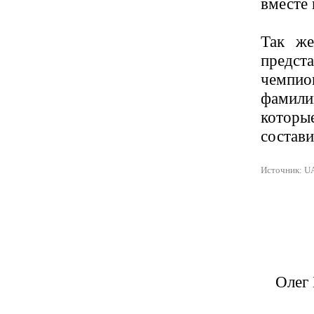
вместе 
Так же
предс
чемпио
фамили
которы
состави
Источник: U
Олег 