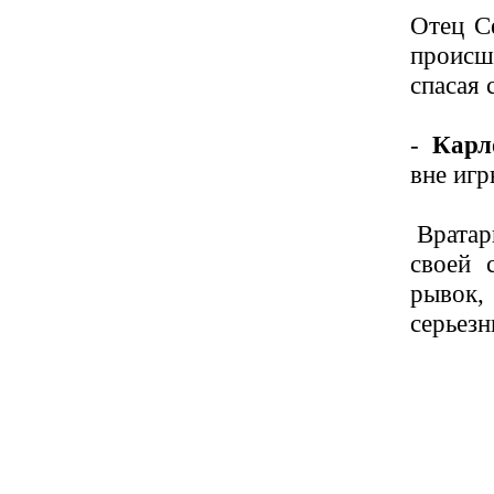
Отец С
происш
спасая 
-
Карл
вне игр
Вратарь
своей 
рывок,
серьезн