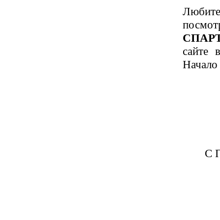
Любит
посмо
СПАР
сайте 
Начало
С 