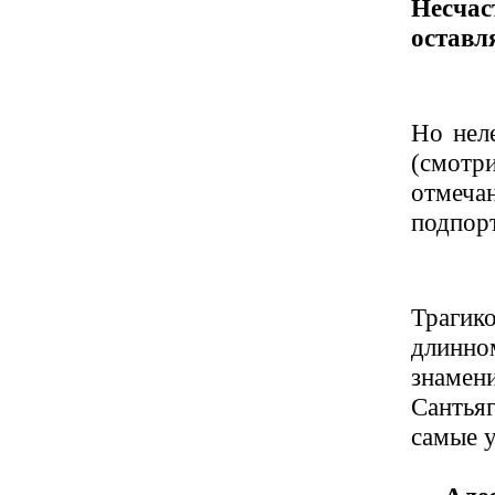
Несча
оставл
Но нел
(смотр
отмеча
подпор
Трагик
длинн
знамен
Сантьяг
самые у