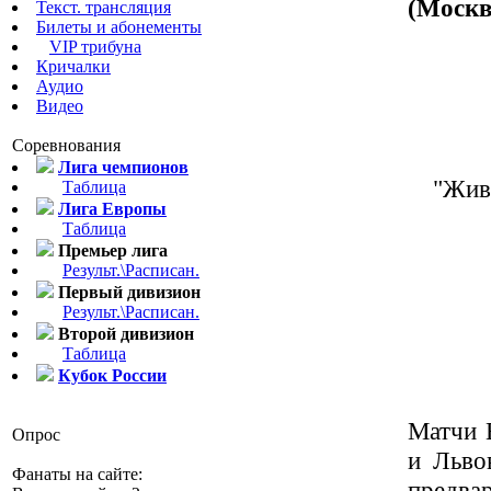
(Москв
Текст. трансляция
Билеты и абонементы
VIP трибуна
Кричалки
Аудио
Видео
Соревнования
Лига чемпионов
"Жив
Таблица
Лига Европы
Таблица
Премьер лига
Результ.\Расписан.
Первый дивизион
Результ.\Расписан.
Второй дивизион
Таблица
Кубок России
Матчи 
Опрос
и Льво
Фанаты на сайте:
предва