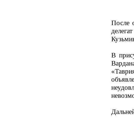
После 
делега
Кузьми
В прис
Варда
«Таври
объяв
неудов
невозм
Дальне