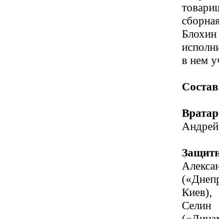
товари
сборна
Блохин
исполни
в нем у
Состав
Вратар
Андрей
Защит
Алекса
(«Днеп
Киев),
Селин
(«Дина