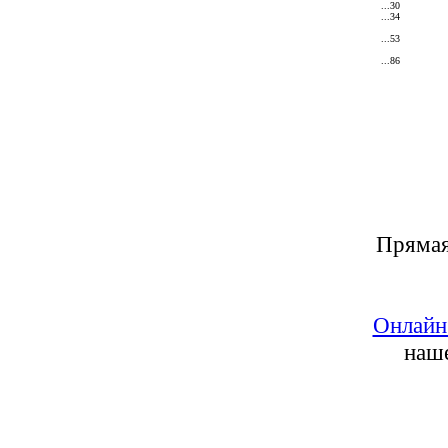
...30
...34
...53
...86
Прямая
Онлайн
наше