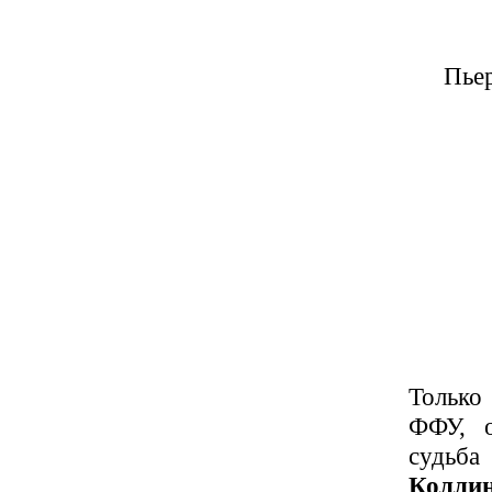
Пьер
Только
ФФУ, о
судьб
Колли