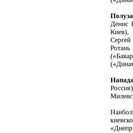
Полуз
Денис 
Киев),
Сергей
Ротань
(«Бава
(«Дина
Напад
Россия
Милевс
Наибол
киевско
«Днепр