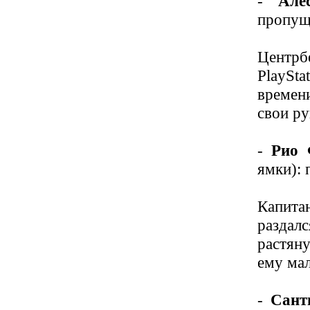
-
Але
пропущ
Центрб
PlaySt
времен
свои ру
-
Рио 
ямки): 
Капита
раздал
растян
ему мал
-
Сант