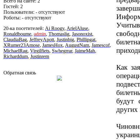
Всего на сайте: 2
Гостей: 2
заве
Пользователи: - отсутствуют
Инфор
Роботы: - отсутствуют
Учитыв
20-ка посетителей:
Ai Roogy
,
ArielAluse
,
свободн
Ronaldboume
,
admin
,
Thomaslig
,
Jasonoxist
,
ClaudiaBag
,
JeffreyApott
,
Justinbig
,
Phillipgat
,
билетн
XRumer23Amose
,
JamesHox
,
AugustNam
,
Jamescof
,
приходи
MichaelRag
,
Virgilfiets
,
Swhegrrar
,
JaimeMah
,
Richarddum
,
Justinrem
Как за
Обратная связь
операц
подвес
билетн
будут 
других
Чинов
украин