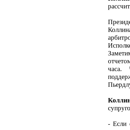
рассчит
Презид
Коллин
арбитр
Исполк
Замети
отчето
часа. 
поддер
Пьердл
Колли
супруг
- Если