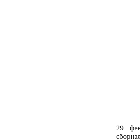
29 фев
сборна