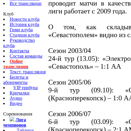
проводит матчи в качест
Все трансляции
лиги работает с 2009 года.
Клуб
Новости клуба
История клуба
О том, как складыв
Гимн клуба
«Севастополем» видно из 
Стадион клуба
Руководство
клуба
Сезон 2003/04
Контакты
Состав команды
24-й тур (13.05): «Элект
Online
«Севастополь» – 1:1 АА
трансляция
Текст. трансляция
Билеты и
Сезон 2005/06
абонементы
VIP трибуна
9-й тур (09.10): «
Кричалки
(Красноперекопск) – 1:0 А
Аудио
Видео
Сезон 2006/07
Соревнования
Лига
6-й тур (03.09): «
чемпионов
(Красноперекопск) – 2:1 
Таблица