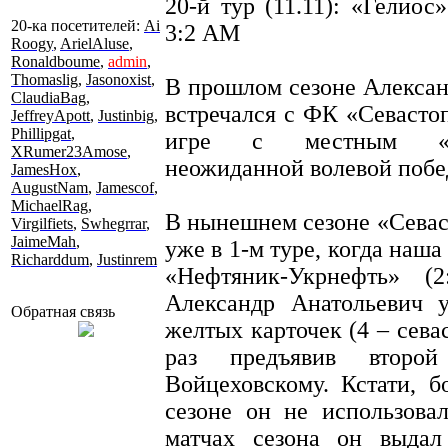
20-й тур (11.11): «Гелиос
20-ка посетителей:
Ai
3:2 АМ
Roogy
,
ArielAluse
,
Ronaldboume
,
admin
,
Thomaslig
,
Jasonoxist
,
В прошлом сезоне Алексан
ClaudiaBag
,
встречался с ФК «Севасто
JeffreyApott
,
Justinbig
,
Phillipgat
,
игре с местным «Ге
XRumer23Amose
,
неожиданной волевой побед
JamesHox
,
AugustNam
,
Jamescof
,
MichaelRag
,
В нынешнем сезоне «Севас
Virgilfiets
,
Swhegrrar
,
JaimeMah
,
уже в 1-м туре, когда наш
Richarddum
,
Justinrem
«Нефтяник-Укрнефть» (2
Александр Анатольевич у
Обратная связь
желтых карточек (4 – сева
раз предъявив второй
Войцеховскому. Кстати, б
сезоне он не использова
матчах сезона он выдал