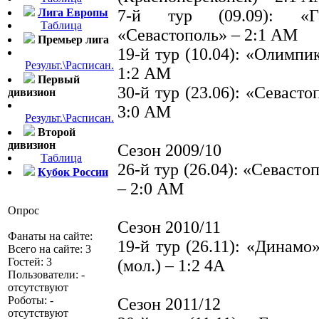
Лига Европы
7-й тур (09.09): «Г
Таблица
«Севастополь» – 2:1 АМ
Премьер лига
19-й тур (10.04): «Олимпи
Результ.\Расписан.
1:2 АМ
Первый
30-й тур (23.06): «Севаст
дивизион
3:0 АМ
Результ.\Расписан.
Второй
дивизион
Сезон 2009/10
Таблица
26-й тур (26.04): «Севаст
Кубок России
– 2:0 АМ
Опрос
Сезон 2010/11
Фанаты на сайте:
19-й тур (26.11): «Динамо
Всего на сайте: 3
Гостей: 3
(мол.) – 1:2 4А
Пользователи: -
отсутствуют
Роботы: -
Сезон 2011/12
отсутствуют