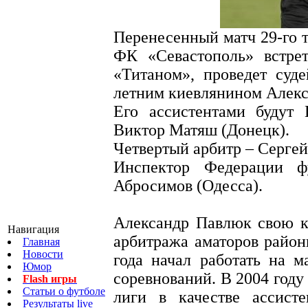
Перенесенный матч 29-го ту
ФК «Севастополь» встре
«Титаном», проведет суде
летним киевлянином Алек
Его ассистентами будут
Виктор Матяш (Донецк).
Четвертый арбитр – Серге
Инспектор Федерации ф
Абросимов (Одесса).
Александр Павлюк свою к
Навигация
арбитража аматоров район
Главная
Новости
года начал работать на м
Юмор
соревнований. В 2004 году
Flash игры
Статьи о футболе
лиги в качестве ассист
Результаты live