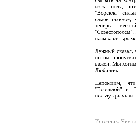
сыграть на конт
из-за поля, по
"Ворскла" сильн
самое главное
теперь весн
"Севастополем". 
называют "крымс
Лужный сказал, ч
потом пропускат
важен. Мы хотим 
Любичич.
Напомним, чт
"Ворсклой" и "
пользу крымчан.
Источник: Чемпи