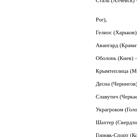
Сталь (Алчевск) 
ФК Севастопол
Рог),
Гелиос (Харьков)
Авангард (Крамат
Оболонь (Киев) –
Крымтеплица (Мо
Десна (Чернигов)
Славутич (Черка
Украгроком (Голо
Шахтер (Свердло
Горняк-Спорт (К