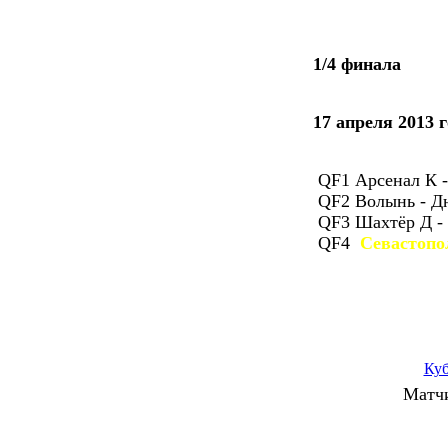
1/4 финала
17 апреля 2013 г
QF1 Арсенал К 
QF2 Волынь - 
QF3 Шахтёр Д -
QF4
Севастопо
Ку
Матчи