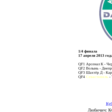
1/4 финала
17 апреля 2013 год
QF1 Арсенал К - Чер
QF2 Волынь - Днепр -
QF3 Шахтёр Д - Карп
QF4
Севастополь
- 
Ку
Любичич: Ку