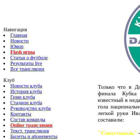
Навигация
Главная
Новости
Юмор
Flash игры
Статьи о футболе
Результаты live
Все трансляции
Клуб
Новости клуба
Только что в До
История клуба
финала Кубка 
Гимн клуба
известный в нед
Стадион клуба
гола национальн
Руководство клуба
легкой руки Ив
Контакты
составили:
Состав команды
Online трансляция
Текст. трансляция
"Севастополь"
Билеты и абонементы