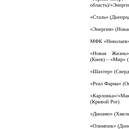
область)/»Энерги
«Сталь» (Днепро
«Энергия» (Новая
МФК «Николаев»
«Новая Жизнь» 
(Киев) – «Мир» (
«Шахтер» (Сверд
«Реал Фарма» (О
«Карловка»/»М
(Кривой Рог)
«Динамо» (Хмель
«Олимпик» (Дон