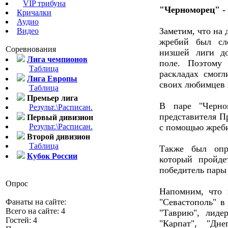
VIP трибуна
"Черноморец" -
Кричалки
Аудио
Заметим, что на 
Видео
жребий был сле
Соревнования
низшей лиги д
Лига чемпионов
поле. Поэтому
Таблица
раскладах смог
Лига Европы
своих любимцев
Таблица
Премьер лига
В паре "Черно
Результ.\Расписан.
представителя П
Первый дивизион
Результ.\Расписан.
с помощью жреби
Второй дивизион
Таблица
Также был опр
Кубок России
который пройд
победитель пары
Опрос
Напомним, что 
"Севастополь" в
Фанаты на сайте:
Всего на сайте: 4
"Таврию", лиде
Гостей: 4
"Карпат", "Дн