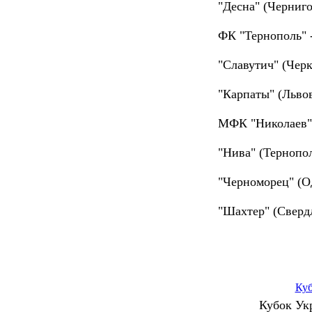
"Десна" (Черниго
ФК "Тернополь" -
"Славутич" (Черк
"Карпаты" (Львов
МФК "Николаев" 
"Нива" (Тернопол
"Черноморец" (Од
"Шахтер" (Свердл
Ку
Кубок Ук