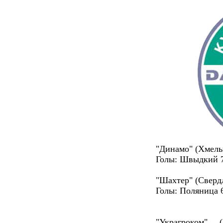
"Динамо" (Хмельн
Голы: Швыдкий 7
"Шахтер" (Свердл
Голы: Поляница 6
"Украгроком" 