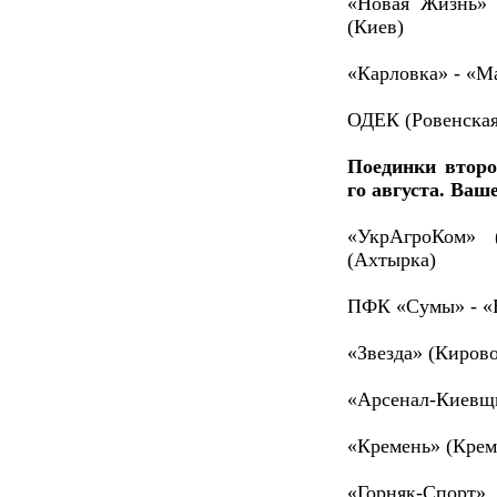
«Новая Жизнь» 
(Киев)
«Карловка» - «М
ОДЕК (Ровенская
Поединки второ
го августа. Ва
«УкрАгроКом» 
(Ахтырка)
ПФК «Сумы» - «
«Звезда» (Кирово
«Арсенал-Киевщи
«Кремень» (Крем
«Горняк-Спорт