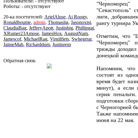
Пользователи: - отсутствуют
"Черноморец"
Роботы: - отсутствуют
"Севастополь" 
лиги, добравшим
20-ка посетителей:
ArielAluse
,
Ai Roogy
,
Ronaldboume
,
admin
,
Thomaslig
,
Jasonoxist
,
рангу турнира У
ClaudiaBag
,
JeffreyApott
,
Justinbig
,
Phillipgat
,
XRumer23Amose
,
JamesHox
,
AugustNam
,
Отметим, что "
Jamescof
,
MichaelRag
,
Virgilfiets
,
Swhegrrar
,
"Черноморец" 
JaimeMah
,
Richarddum
,
Justinrem
трижды доходил
донецкой команд
Обратная связь
Напомним, чт
состоят из одно
время будет наз
минут), а если
серия пенальти
подготовки сбор
с Черногорией бы
Также напомним
июня на 22 мая.