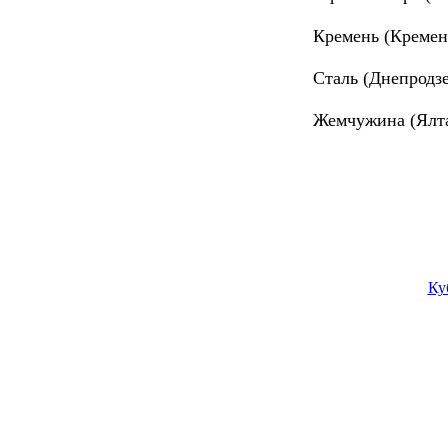
Кремень (Кременч
Сталь (Днепродз
Жемчужина (Ялта
Матчи этого рау
Ку