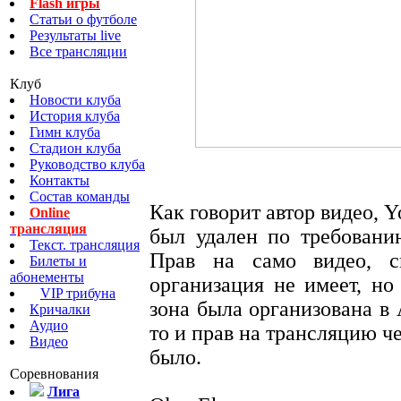
Flash игры
Статьи о футболе
Результаты live
Все трансляции
Клуб
Новости клуба
История клуба
Гимн клуба
Стадион клуба
Руководство клуба
Контакты
Состав команды
Как говорит автор видео, 
Online
трансляция
был удален по требовани
Текст. трансляция
Прав на само видео, с
Билеты и
абонементы
организация не имеет, но 
VIP трибуна
зона была организована в 
Кричалки
Аудио
то и прав на трансляцию че
Видео
было.
Соревнования
Лига