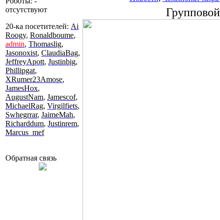
Роботы: -
отсутствуют
Групповой
20-ка посетителей:
Ai
Roogy
,
Ronaldboume
,
admin
,
Thomaslig
,
Jasonoxist
,
ClaudiaBag
,
JeffreyApott
,
Justinbig
,
Phillipgat
,
XRumer23Amose
,
JamesHox
,
AugustNam
,
Jamescof
,
MichaelRag
,
Virgilfiets
,
Swhegrrar
,
JaimeMah
,
Richarddum
,
Justinrem
,
Marcus_mef
Обратная связь