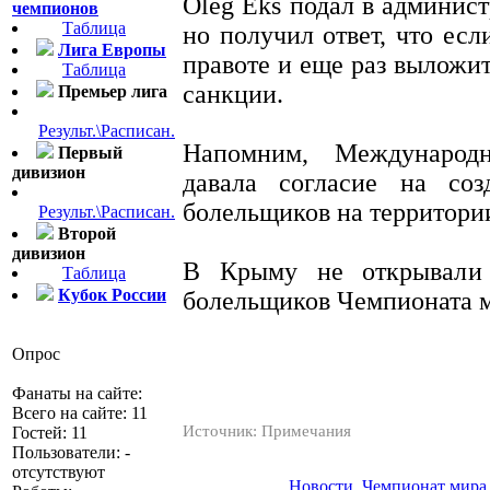
Oleg Eks подал в админи
чемпионов
Таблица
но получил ответ, что есл
Лига Европы
правоте и еще раз выложит
Таблица
санкции.
Премьер лига
Результ.\Расписан.
Напомним, Международ
Первый
дивизион
давала согласие на со
болельщиков на территори
Результ.\Расписан.
Второй
дивизион
В Крыму не открывали 
Таблица
Кубок России
болельщиков Чемпионата м
Опрос
Фанаты на сайте:
Всего на сайте: 11
Источник: Примечания
Гостей: 11
Пользователи: -
отсутствуют
Новости
,
Чемпионат мира 